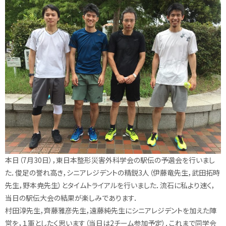
本日（7月30日），
東日本整形災害外科学会の駅伝の予選会を行いまし
た．俊足の誉れ高き，シニアレジデントの精鋭3人（伊藤竜先生，
武田拓時
先生，野本尭先生）とタイムトライアルを行いました．流石に私より速く，
当日の駅伝大会の結果が楽しみであります．
村田淳先生，齊藤雅彦先生，
遠藤純先生にシニアレジデントを加えた陣
営を，１軍としたく思います（当日は2チーム参加予定）．これまで同学会