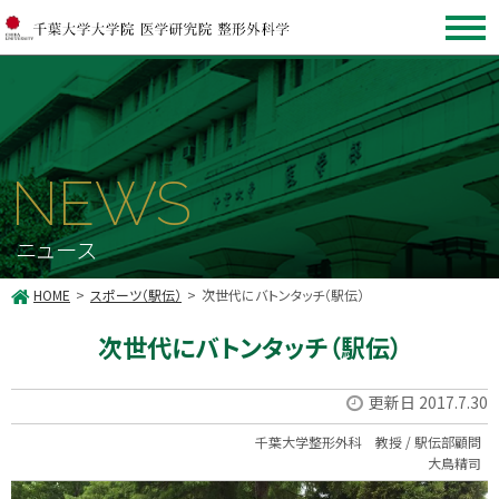
NEWS
ニュース
HOME
スポーツ（駅伝）
次世代にバトンタッチ（駅伝）
次世代にバトンタッチ（駅伝）
更新日 2017.7.30
千葉大学整形外科 教授 / 駅伝部顧問
大鳥精司