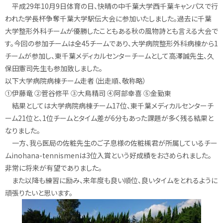
平成29年10月9日体育の日、快晴の中千葉大学西千葉キャンパスで行
われた学長杯争奪千葉大学駅伝大会に参加いたしました。過去に千葉
大学整形外科チームが優勝したこともある秋の風物詩とも言える大会で
す。今回の参加チームは全45チームであり、大学病院整形外科病棟から1
チームが参加し、東千葉メディカルセンターチームとして高澤誠先生、久
保田憲司先生も参加致しました。
以下大学病院病棟チーム走者（出走順、敬称略）
①伊藤竜 ②菅谷修平 ③大鳥精司 ④阿部幸喜 ⑤金勤東
結果としては大学病院病棟チーム17位、東千葉メディカルセンターチ
ーム21位と、1位チームとタイム差が6分もあった課題が多く残る結果と
なりました。
一方、我ら医局の佐粧先生のご子息様の佐粧槻君が所属しているチー
ムinohana-tennismenは3位入賞という好成績をおさめられました。
非常に将来が有望でありました。
また以降も練習に励み、来年度も良い順位、良いタイムをとれるように
頑張りたいと思います。