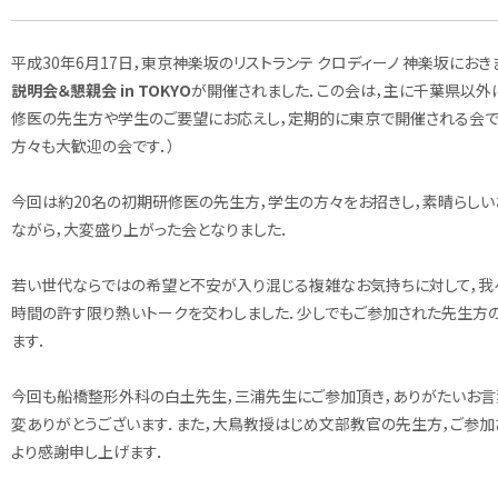
平成30年6月17日，東京神楽坂のリストランテ クロディーノ 神楽坂におき
説明会＆懇親会
in TOKYO
が開催されました．この会は，主に千葉県以外
修医の先生方や学生のご要望にお応えし，定期的に東京で開催される会で
方々も大歓迎の会です．）
今回は約20名の初期研修医の先生方，学生の方々をお招きし，素晴らしい
ながら，大変盛り上がった会となりました．
若い世代ならではの希望と不安が入り混じる複雑なお気持ちに対して，我
時間の許す限り熱いトークを交わしました．少しでもご参加された先生方
ます．
今回も船橋整形外科の白土先生，三浦先生にご参加頂き，ありがたいお言
変ありがとうございます．また，大鳥教授はじめ文部教官の先生方，ご参
より感謝申し上げます．