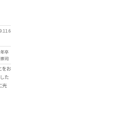
.11.6
3年卒
 崇司
とをお
した
に光