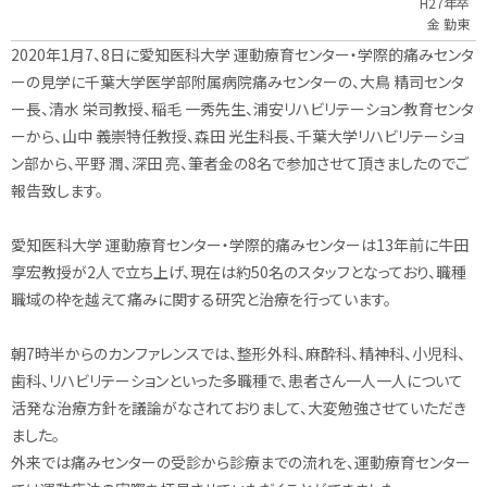
H27年卒
金 勤東
2020年1月7、8日に愛知医科大学 運動療育センター・学際的痛みセンタ
ーの見学に千葉大学医学部附属病院痛みセンターの、大鳥 精司センタ
ー長、清水 栄司教授、稲毛 一秀先生、浦安リハビリテーション教育センタ
ーから、山中 義崇特任教授、森田 光生科長、千葉大学リハビリテーショ
ン部から、平野 潤、深田 亮、筆者金の8名で参加させて頂きましたのでご
報告致します。
愛知医科大学 運動療育センター・学際的痛みセンターは13年前に牛田
享宏教授が2人で立ち上げ、現在は約50名のスタッフとなっており、職種
職域の枠を越えて痛みに関する研究と治療を行っています。
朝7時半からのカンファレンスでは、整形外科、麻酔科、精神科、小児科、
歯科、リハビリテーションといった多職種で、患者さん一人一人について
活発な治療方針を議論がなされておりまして、大変勉強させていただき
ました。
外来では痛みセンターの受診から診療までの流れを、運動療育センター