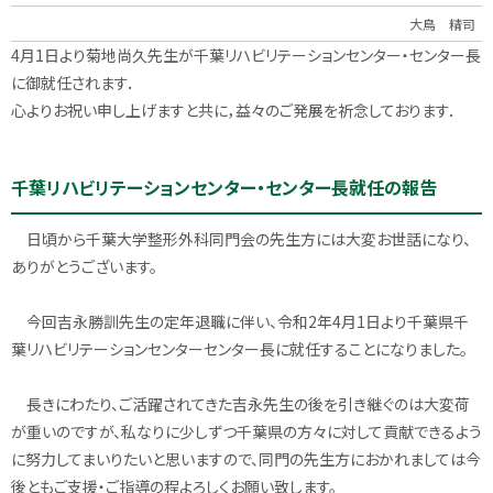
大鳥 精司
4月1日より菊地尚久先生が千葉リハビリテーションセンター・センター長
に御就任されます．
心よりお祝い申し上げますと共に，益々のご発展を祈念しております．
千葉リハビリテーションセンター・センター長就任の報告
日頃から千葉大学整形外科同門会の先生方には大変お世話になり、
ありがとうございます。
今回吉永勝訓先生の定年退職に伴い、令和2年4月1日より千葉県千
葉リハビリテーションセンターセンター長に就任することになりました。
長きにわたり、ご活躍されてきた吉永先生の後を引き継ぐのは大変荷
が重いのですが、私なりに少しずつ千葉県の方々に対して貢献できるよう
に努力してまいりたいと思いますので、同門の先生方におかれましては今
後ともご支援・ご指導の程よろしくお願い致します。