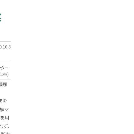
採
.10.8
ンター
年卒)
機序
究を
植マ
ルを用
れず、