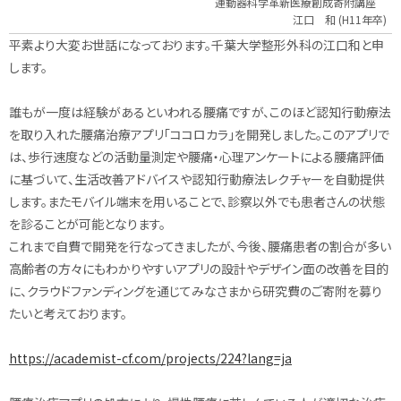
運動器科学革新医療創成寄附講座
江口 和 (H11年卒)
平素より大変お世話になっております。千葉大学整形外科の江口和と申
します。
誰もが一度は経験があるといわれる腰痛ですが、
このほど認知行動療法
を取り入れた腰痛治療アプリ「ココロカラ」
を開発しました。このアプリで
は、
歩行速度などの活動量測定や腰痛・
心理アンケートによる腰痛評価
に基づいて、
生活改善アドバイスや認知行動療法レクチャーを自動提供
します。
またモバイル端末を用いることで、
診察以外でも患者さんの状態
を診ることが可能となります。
これまで自費で開発を行なってきましたが、今後、
腰痛患者の割合が多い
高齢者の方々にもわかりやすいアプリの設計
やデザイン面の改善を目的
に、クラウドファンディングを通じて
みなさまから研究費のご寄附を募り
たいと考えております。
https://academist-cf.com/
projects/224?lang=ja