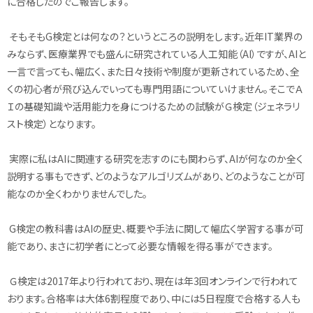
に合格したのでご報告します。
そもそもG検定とは何なの？というところの説明をします。近年IT業界の
みならず、医療業界でも盛んに研究されている人工知能（AI）ですが、AIと
一言で言っても、幅広く、また日々技術や制度が更新されているため、全
くの初心者が飛び込んでいっても専門用語についていけません。そこでＡ
Ｉの基礎知識や活用能力を身につけるための試験がＧ検定（ジェネラリ
スト検定）となります。
実際に私はAIに関連する研究を志すのにも関わらず、AIが何なのか全く
説明する事もできず、どのようなアルゴリズムがあり、どのようなことが可
能なのか全くわかりませんでした。
G検定の教科書はAIの歴史、概要や手法に関して幅広く学習する事が可
能であり、まさに初学者にとって必要な情報を得る事ができます。
Ｇ検定は2017年より行われており、現在は年3回オンラインで行われて
おります。合格率は大体6割程度であり、中には5日程度で合格する人も