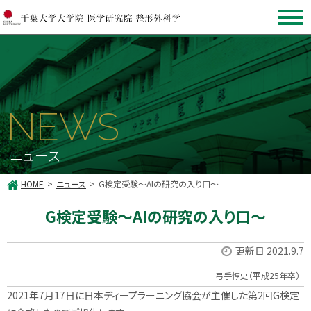
NEWS
ニュース
HOME
ニュース
G検定受験～AIの研究の入り口～
G検定受験～AIの研究の入り口～
更新日 2021.9.7
弓手惇史（平成25年卒）
2021年7月17日に日本ディープラーニング協会が主催した第2回G検定