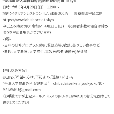
令和6年 新入局員勧誘会/医局説明会 in Tokyo
日時：令和6年4月28日(日) 12:00～
場所：イタリアンレストラン 「LA BISBOCCIA」 東京都渋谷区広尾
https://www.labisboccia.tokyo
申し込み締め切り：令和6年4月21日(日) （応募者多数の場合は締め
切りを早める場合がございます）
内容：
・当科の研修プログラム説明、質疑応答、歓談、美味しい食事など
・教授、大学教官、大学院生、専攻医(後期研修医)が参加
【申し込み方法】
参加をご希望の方は、下記までご連絡ください。
“千葉大学整形外科 勧誘担当” chibadai.seikei.nyuukyokuNO-
MEIWAKU@gmail.com
（お手数ですが上記メールアドレスの[NO-MEIWAKU]の部分を削除して
送信してください）