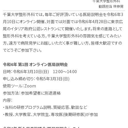
千葉大学整形外科
勧誘担当 林伸晃
千葉大学整形外科では，毎年ご好評頂いている医局説明会を令和6年3
月10日にオンライン開催、対面では対面では令和6年4月28日に東京広
尾のイタリア政府公認レストランにて開催いたします。将来の進路として
整形外科を考えている方，千葉大学整形外科の雰囲気を感じてみたい
方，遠方で病院見学にお越しいただく事が難しい方，皆様大歓迎ですの
でどうぞご参加下さい。
令和6年 第1回 オンライン医局説明会
日時：令和6年3月10日(日) 12:00～14:00
申し込み締め切り：令和5年3月3日(日)
使用ツール：Zoom
参加方法：参加希望者に別途連絡
内容：
・当科の研修プログラム説明、質疑応答、歓談など
・教授、大学教官、大学院生、専攻医(後期研修医)が参加