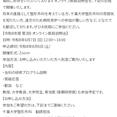
毎回ご好評をいただいておりますオンライン医局説明会を、
下記の日程
で開催いたします。
将来の進路として整形外科を考えている方、
千葉大学整形外科の雰囲気
を知りたい方、
遠方のため病院見学への参加が難しい方など、
どなたで
も歓迎しております。ぜひお気軽にご参加ください。
【令和8年度 第3回 オンライン医局説明会】
日時：令和8年6月7日（日）12:00～14:00
申込締切：令和8年6月6日（土）
開催形式：Zoom
参加方法：お申し込みいただいた方へ別途ご案内いたします
【内容】
・当科の研修プログラム説明
・質疑応答
・歓談 など
教授、大学教員、大学院生、専攻医（後期研修医）
も参加予定です。
【お申し込み方法】
参加をご希望の方は、下記までご連絡ください。
千葉大学整形外科 勧誘担当