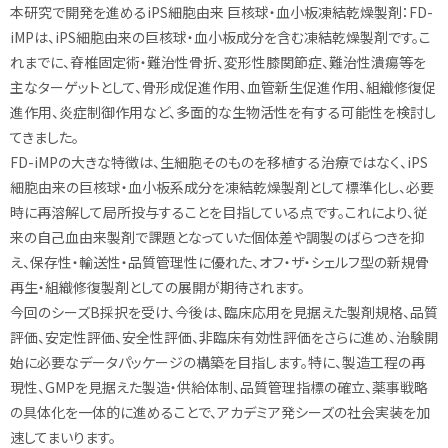
本研究で開発を進めるiPS細胞由来 巨核球・血小板凍結乾燥製剤：FD-
iMPは、iPS細胞由来の巨核球・血小板成分を含む凍結乾燥製剤です。こ
れまでに、脊椎固定術・難治性骨折、変形性膝関節症、難治性潰瘍等を
主なターゲットとして、骨形成促進作用、血管新生促進作用、組織修復促
進作用、炎症制御作用など、多面的な生物活性を有する可能性を検討し
てきました。
FD-iMPの大きな特徴は、生細胞そのものを移植する治療ではなく、iPS
細胞由来の巨核球・血小板系成分を凍結乾燥製剤として標準化し、必要
時に再溶解して局所投与することを目指している点です。これにより、従
来の自己血由来製剤で課題となっていた個体差や調製のばらつきを抑
え、保存性・輸送性・品質管理性に優れた、オフ・ザ・シェルフ型の新規骨
再生・組織修復製剤としての展開が期待されます。
今回のシーズB採択を受け、今後は、臨床応用を見据えた製剤規格、品質
評価、安定性評価、安全性評価、非臨床有効性評価をさらに進め、治験開
始に必要なデータパッケージの構築を目指します。特に、製造工程の再
現性、GMPを見据えた製造・供給体制、品質管理指標の確立、薬事戦略
の具体化を一体的に進めることで、アカデミア発シーズの社会実装を加
速してまいります。