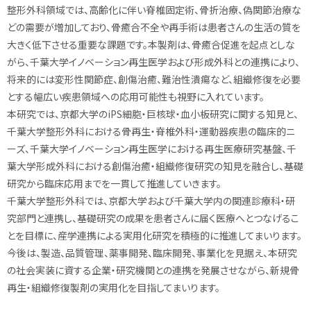
整形外科領域では、高齢化に伴い脊椎固定術、骨折治療、偽関節治療な
どの需要が増加しており、骨癒合不全や再手術は患者さんの生活の質を
大きく低下させる重要な課題です。本製剤は、骨癒合促進を起点としな
がら、千葉大学イノベーション再生医学および形成外科との連携により、
将来的には変形性関節症、創傷治癒、難治性潰瘍など、組織修復を必要
とする幅広い疾患領域への応用可能性も視野に入れています。
本研究では、京都大学のiPS細胞・巨核球・血小板研究に関する知見と、
千葉大学整形外科における骨再生・脊椎外科・運動器疾患の臨床的ニ
ーズ、千葉大学イノベーション再生医学における再生医療研究基盤、千
葉大学形成外科における創傷治癒・組織修復研究の知見を融合し、基礎
研究から臨床応用までを一貫して推進していきます。
千葉大学整形外科では、京都大学および千葉大学内の関連診療科・研
究部門と連携し、基礎研究の成果を患者さんに届く医療へとつなげるこ
とを目標に、産学連携による実用化研究を積極的に推進してまいります。
今後は、製造、品質管理、薬事開発、臨床開発、事業化を見据え、本研究
の社会実装に資する企業・研究機関との連携を発展させながら、新規骨
再生・組織修復製剤の実用化を目指してまいります。