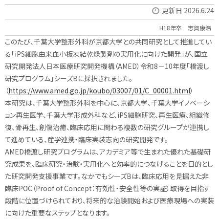
更新日 2026.6.24
H18年卒 志賀康浩
このたび、千葉大学整形外科が京都大学との共同研究として推進してい
る「iPS細胞由来血小板凍結乾燥製剤の実用化に向けた開発」が、国立
研究開発法人日本医療研究開発機構（AMED）令和8－10年度「橋渡し
研究プログラム」シーズBに採択されました。
（
https://www.amed.go.jp/koubo/03007/01/C_00001.html
）
本研究は、千葉大学整形外科を中心に、京都大学、千葉大学イノベーシ
ョン再生医学、千葉大学形成外科など、iPS細胞研究、再生医療、組織修
復、骨再生、創傷治癒、臨床応用に関わる複数の研究グループが連携し
て進めている、産学連携・臨床実装志向の研究開発です。
AMED橋渡し研究プログラムは、アカデミア等で生まれた優れた基礎研
究成果を、臨床研究・治験・実用化へと効率的につなげることを目的とし
た研究開発支援事業です。なかでもシーズBは、臨床応用を見据えた非
臨床POC（Proof of Concept：有効性・安全性等の実証）取得を目指す
段階に位置づけられており、将来的な治験開始および医療現場への実装
に向けた重要なステップとなります。