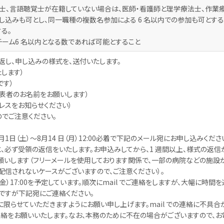
法士、言語聴覚士が在籍していない場合は、医師・看護師と理学療法士、作業
申し込みも可とし、同一職種の複数名参加による 6 名以内での参加も可とする
る。
 チーム6 名以内となる数であれば可能とすること
り返し、申し込みの様式を、送付いたします。
たします）
です）
代表者のお名前をお願いします）
ドレスをお知らせください）
でご注意ください。
月1日（土）～8月14 日（月）12:00必着で下記のメール宛にお申し込みくださ
ますと、必ず受領の返信をいたします。お申込みしてから、1 週間以上、様式の返信
願いします（フリーメールを使用しております関係で、一部の病院などの施設
配信されないケースがございますので、ご注意ください）。
日（金）17:00を予定しています。順次にmail でご連絡をしますが、大幅に時間
ですが下記宛にご連絡ください。
l に限らせていただきますようにお願い申し上げます。mail での連絡に不具合
絡をお願いいたします。なお、本務のために不在の場合がございますので、お