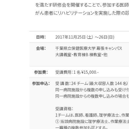
を満たす研修会を開催することで、参加する医師
がん患者にリハビリテーションを実施した際の
日時：
2017年11月25日（土） ～26日(日)
会場：
千葉県立保健医療大学 幕張キャンパス
大講義室・教育棟B 棟教室・他
参加費：
受講費用：1 名 ¥15,000.-
参加申込：
受 講 数：24 チーム（最大収容人数 144 名
同一病院施設から複数の申し込みも受け付
同一病院施設からの複数申し込みの場合も、
受講資格：
1チームは、医師、看護師、理学療法士、作
① 当該病院施設に理学療法士、作業療法
一職種の複数参加も可とする。