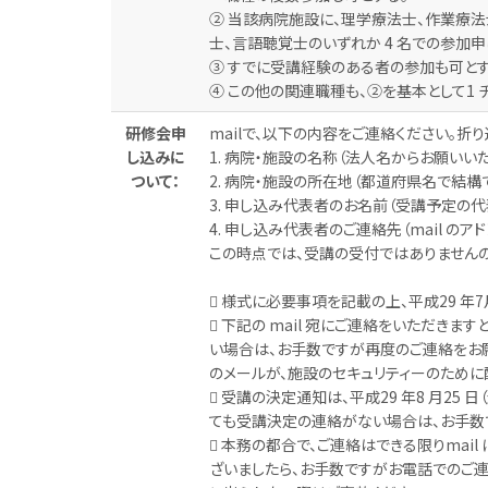
② 当該病院施設に、理学療法士、作業療
士、言語聴覚士のいずれか 4 名での参加
③ すでに受講経験のある者の参加も可とす
④ この他の関連職種も、②を基本として1
研修会申
mailで、以下の内容をご連絡ください。折
し込みに
1. 病院・施設の名称（法人名からお願いい
ついて：
2. 病院・施設の所在地（都道府県名で結構
3. 申し込み代表者のお名前（受講予定の
4. 申し込み代表者のご連絡先（mail のア
この時点では、受講の受付ではありませんの
 様式に必要事項を記載の上、平成29 年7
 下記の mail 宛にご連絡をいただき
い場合は、お手数ですが再度のご連絡をお
のメールが、施設のセキュリティーのために
 受講の決定通知は、平成29 年8 月25 
ても受講決定の連絡がない場合は、お手数
 本務の都合で、ご連絡はできる限りmai
ざいましたら、お手数ですがお電話でのご連