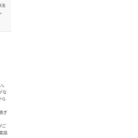
療法
。
い。
がな
から
を過ぎ
がご
電話