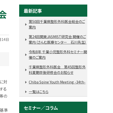
最新記事
会
第50回千葉県整形外科医会総会のご
案内
第24回関東JASMIST研究会 開催のご
月14日
案内（さんむ医療センター 石川先生）
令和8年 千葉小児整形外科セミナー開
催のご案内
千葉県整形外科医会 第45回整形外
科夏期卒後研修会のお知らせ
者に対
Chiba Spine Youth Meeting -34th-
する
一覧はこちら
等の
セミナー／コラム
」基準