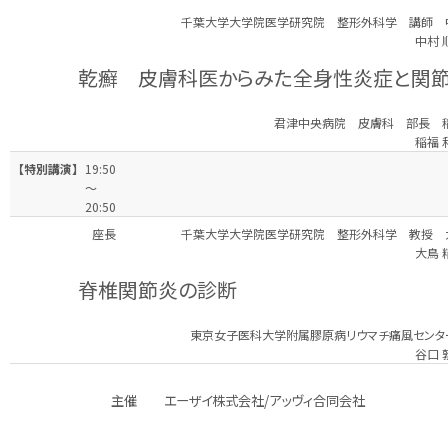
千葉大学大学院医学研究院 整形外科学 講師 
中村 
乾癬 皮膚科医からみた全身性炎症と関
君津中央病院 皮膚科 部長 稲
稲福 
【特別講演】
19:50
～
20:50
座長
千葉大学大学院医学研究院 整形外科学 教授 
大鳥 
脊椎関節炎の診断
東京女子医科大学附属膠原病リウマチ痛風センタ
谷口 
主催
エーザイ株式会社/アッヴィ合同会社