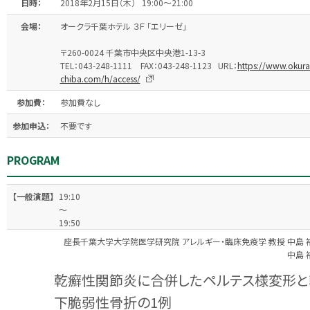
日時：
2018年2月15日（木） 19:00～21:00
会場：
オークラ千葉ホテル ３Ｆ 「エリーゼ」
〒260-0024 千葉市中央区中央港1-13-3
TEL：043-248-1111 FAX：043-248-1123 URL：
https://www.okura
chiba.com/h/access/
参加費：
参加費なし
参加申込：
不要です
PROGRAM
【一般演題】
19:10
～
19:50
座長
千葉大学大学院医学研究院 アレルギー・臨床免疫学 教授 中島 
中島 
乾癬性関節炎に合併したペルテス様変形と
下脆弱性骨折の1例