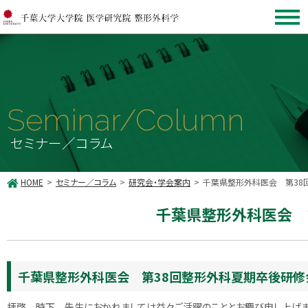
Seminar/Column
セミナー／コラム
HOME
セミナー／コラム
研究会・学会案内
千葉県整形外科医会 第38
千葉県整形外科医会 
千葉県整形外科医会 第38回整形外科夏期卒後研修
拝啓 時下 先生におかれましては益々ご活躍のこととお慶び申し上げま