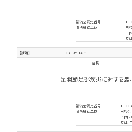
講演会認定番号
18-
資格継続単位
日
[7
又
【講演】
13:30～14:30
座長
足関節足部疾患に対する最
講演会認定番号
18-11
資格継続単位
日整会
[5]骨
又は、