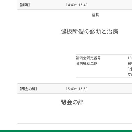
【講演】
14:40～15:40
座長
腱板断裂の診断と治療
講演会認定番号
18
資格継続単位
日
[
又
【閉会の辞】
15:40～15:50
閉会の辞