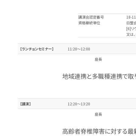
講演会認定番号
18-1
資格継続単位
日整
[6]
又は
【ランチョンセミナー】
11:20～12:00
座長
地域連携と多職種連携で
【講演】
12:20～13:20
座長
高齢者脊椎障害に対する最