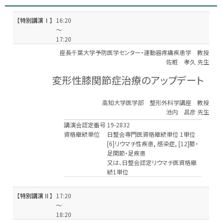
【特別講演Ⅰ】
16:20
～
17:20
座長
千葉大学予防医学センター・運動器疼痛疾患学 教授
佐粧 孝久 先生
変形性膝関節症治療のアップデート
高知大学医学部 整形外科学講座 教授
池内 昌彦 先生
講演会認定番号
19-2832
資格継続単位
日整会専門医資格継続単位 1単位
[6]リウマチ性疾患, 感染症, [12]膝・
足関節・足疾患
又は、日整会認定リウマチ医資格継
続1単位
【特別講演Ⅱ】
17:20
～
18:20