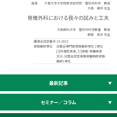
座長
千葉大学大学院医学研究院 整形外科学 教授
大鳥 精司 先生
脊椎外科における我々の試みと工夫
大阪医科大学 整形外科学教室 教授
根尾 昌志 先生
講演会認定番号
19-2832
資格継続単位
日整会専門医資格継続単位 1単位
[2]外傷性疾患, [7]脊椎・脊髄疾患
又は、日整会認定脊椎脊髄病医資格
継続1単位
最新記事
セミナー／コラム