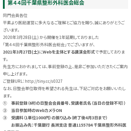
第４４回千葉県整形外科医会総会
同門会員各位
平素より医局運営に多大なるご理解とご協力を賜り、誠にありがとうご
ざいます。
2020年3月28日(土) から開催を1年延期しておりました
「第４４回千葉県整形外科医会総会」でございますが、
2021年3月27日(土)
に
Webを主体とする講演会形式
で予定しておりま
す。
先生方におかれましては、事前登録の上、是非ご参加いただきたくご案内
申し上げます。
ご登録URL：http://tiny.cc/s0327
なお、日整会単位取得を希望される先生は、下記ご対応をお願いいたし
ます。
① 事前登録（
6
桁の日
整会会員番号
、受講者氏名（当日の登録不可））
② 当日参加時の
Web
カメラ
ON
③ 受講料（
1
単位
1000
円）の振り込み（終了後
4
月
3
日まで）
お振込み先：千葉銀行 長洲
支店 普通
1155784
千葉県整形外科医