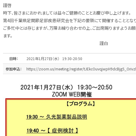
謹啓
時下、皆さまにおかれましては益々ご健勝のこととお慶び申し上げます。
第4回千葉県足関節足部疾患研究会を下記の要領にて開催することとなり
ご多忙中とは存じますが、万障お繰り合わせの上、ご出席賜りますようお
ます。
謹白
日時：
2021年1月27日（水） 19:30-20:50
参加申込：
https://zoom.us/meeting/register/tJEkcOuvqjwpH9dcBjg5_Ori