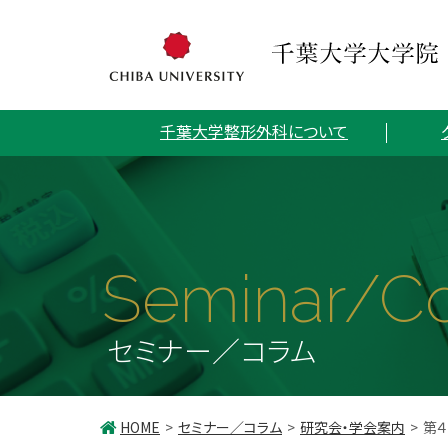
千葉大学整形外科について
Seminar/C
セミナー／コラム
HOME
セミナー／コラム
研究会・学会案内
第