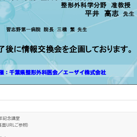
年記念講堂
面URLご参照）