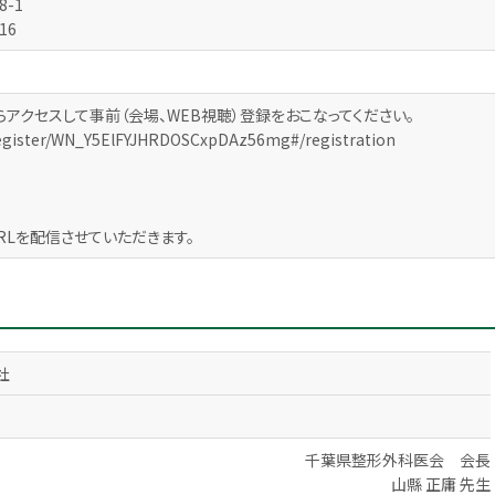
8-1
116
アクセスして事前（会場、WEB視聴）登録をおこなってください。
register/WN_Y5ElFYJHRDOSCxpDAz56mg#/registration
RLを配信させていただきます。
社
千葉県整形外科医会 会長
山縣 正庸 先生