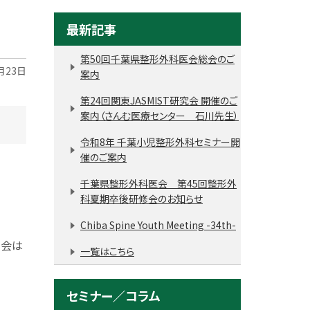
最新記事
第50回千葉県整形外科医会総会のご
月23日
案内
第24回関東JASMIST研究会 開催のご
案内（さんむ医療センター 石川先生）
令和8年 千葉小児整形外科セミナー開
催のご案内
千葉県整形外科医会 第45回整形外
科夏期卒後研修会のお知らせ
Chiba Spine Youth Meeting -34th-
当会は
一覧はこちら
セミナー／コラム