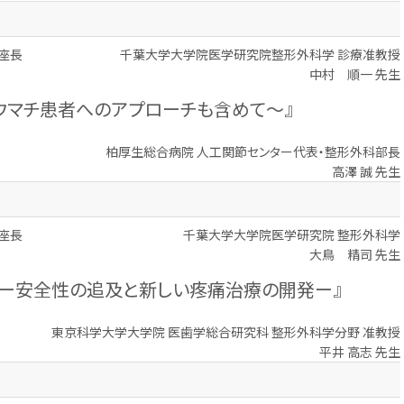
座長
千葉大学大学院医学研究院整形外科学 診療准教授
中村 順一 先生
～リウマチ患者へのアプローチも含めて～』
柏厚生総合病院 人工関節センター代表・整形外科部長
高澤 誠 先生
座長
千葉大学大学院医学研究院 整形外科学
大鳥 精司 先生
 ー安全性の追及と新しい疼痛治療の開発ー』
東京科学大学大学院 医歯学総合研究科 整形外科学分野 准教授
平井 高志 先生