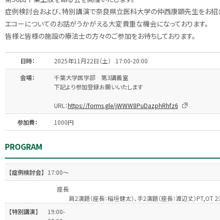
症例検討会および、特別講演で奈良県立医科大学の仲西康顕先生をお招き
エコーについてのお話がうかがえる大変貴重な機会になっております。
皆様と皆様の施設の療法士の方々のご参加をお待ちしております。
日時：
2025年11月22日（土） 17:00-20:00
会場：
千葉大学医学部 第3講義室
下記より参加登録お願いいたします
URL：
https://forms.gle/jWWW8PuDazphRhfz6
参加費：
1000円
PROGRAM
【症例検討会】
17:00〜
座長
肩2演題（座長：稲垣健太）、手2演題（座長：渡辺丈）PT,OT 2
【特別講演】
19:00-