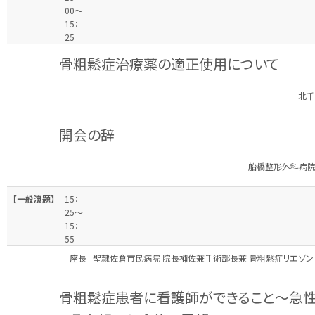
00～
15：
25
骨粗鬆症治療薬の適正使用について
北千
開会の辞
船橋整形外科病院
【一般演題】
15：
25～
15：
55
座長
聖隷佐倉市民病院 院長補佐兼手術部長兼 骨粗鬆症リエゾン
骨粗鬆症患者に看護師ができること～急