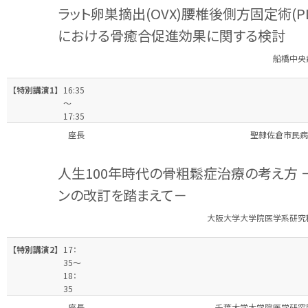
ラット卵巣摘出(OVX)腰椎後側方固定術(P
における骨癒合促進効果に関する検討
船橋中央
【特別講演1】
16:35
～
17:35
座長
聖隷佐倉市民病
人生100年時代の骨粗鬆症治療の考え方 
ンの改訂を踏まえて－
大阪大学大学院医学系研究科
【特別講演2】
17：
35～
18：
35
座長
千葉大学大学院医学研究院