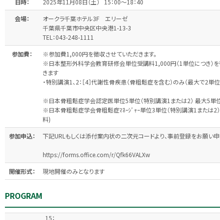
日時：
2025年11月08日（土） 15：00～18：40
会場：
オークラ千葉ホテル3F エリーゼ
千葉県千葉市中央区中央港1-13-3
TEL：043-248-1111
参加費：
※参加費1,000円を徴収させていただきます。
※日本整形外科学会教育研修会単位受講料1,000円（1単位につき）
きます
・特別講演1、2：［4］代謝性骨疾患（骨粗鬆症を含む）のみ（最大で2単
※日本骨粗鬆症学会認定医単位5単位（特別講演1または2） 最大5単位
※日本骨粗鬆症学会骨粗鬆症ﾏﾈｰｼﾞｬｰ単位3単位（特別講演1または2）
料)
参加申込：
下記URLもしくは添付案内状の二次元コードより、事前登録をお願い申
https://forms.office.com/r/Qfk66VALXw
開催形式：
現地開催のみとなります
PROGRAM
15：