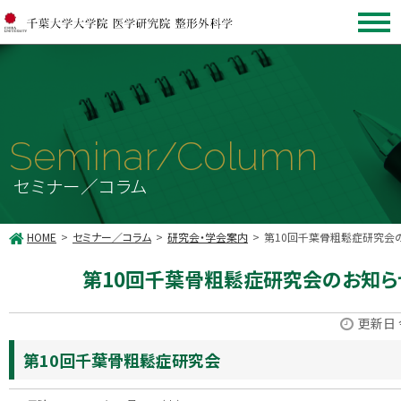
Seminar/Column
セミナー／コラム
HOME
セミナー／コラム
研究会・学会案内
第10回千葉骨粗鬆症研究会
第10回千葉骨粗鬆症研究会のお知ら
更新日 
第10回千葉骨粗鬆症研究会