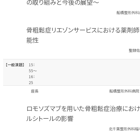
の取り組みと今後の展望～
船橋整形外科
骨粗鬆症リエゾンサービスにおける薬剤師
能性
聖隷佐
【一般演題】
15：
55～
16：
25
座長
船橋整形外科病院
ロモソズマブを用いた骨粗鬆症治療におけ
ルシトールの影響
北千葉整形外科稲毛