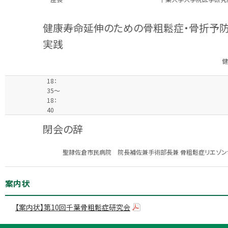
健康寿命延伸のための骨粗鬆症・骨折予
実践
健
18：
35～
18：
40
閉会の辞
聖隷佐倉市民病院 院長補佐兼手術部長兼 骨粗鬆症リエゾン
案内状
【案内状】第10回千葉骨粗鬆症研究会