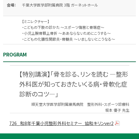
会場：
千葉大学医学部附属病院 3階 ガーネットホール
【ミニレクチャー】
・こどもの下肢の診かた ～スポーツ傷害と骨端症～
・小児上腕骨顆上骨折 ～ああならないためにこうする～
・こどもの化膿性関節炎・骨髄炎 ～いましないとこうなる～
PROGRAM
【特別講演】「骨を診る、リンを読む ―整形
外科医が知っておきたいくる病・骨軟化症
診断のコツ―」
順天堂大学医学部附属練馬病院 整形外科・スポーツ診療科
坂本 優子 先生
726_ 和8年千葉小児整形外科セミナー_協和キリンver2