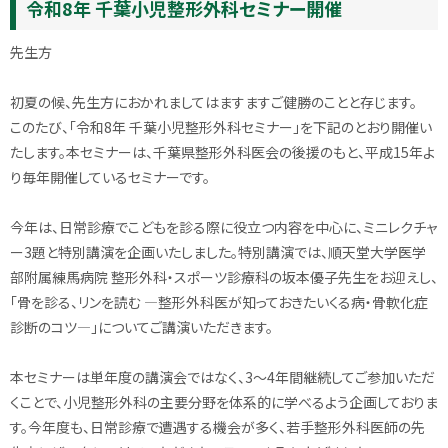
令和8年 千葉小児整形外科セミナー開催
先生方
初夏の候、先生方におかれましてはますますご健勝のことと存じます。
このたび、「令和8年 千葉小児整形外科セミナー」を下記のとおり開催い
たします。本セミナーは、千葉県整形外科医会の後援のもと、平成15年よ
り毎年開催しているセミナーです。
今年は、日常診療でこどもを診る際に役立つ内容を中心に、ミニレクチャ
ー3題と特別講演を企画いたしました。特別講演では、順天堂大学医学
部附属練馬病院 整形外科・スポーツ診療科の坂本優子先生をお迎えし、
「骨を診る、リンを読む ―整形外科医が知っておきたいくる病・骨軟化症
診断のコツ―」についてご講演いただきます。
本セミナーは単年度の講演会ではなく、3～4年間継続してご参加いただ
くことで、小児整形外科の主要分野を体系的に学べるよう企画しておりま
す。今年度も、日常診療で遭遇する機会が多く、若手整形外科医師の先