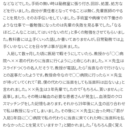
などなどでした。手術の無い時は勤務室に張り付き、回診、処置、処方な
どを行いました。自分が責任者となってやることは無く、先輩医師のやる
ことを見たり、そのお手伝いをしていました。手術室や病棟での下働きの
ような仕事で一番勉強になったのは先輩の失敗を見る事でした。「なる
ほど。こんなことはしてはいけないのだ」と多くの勉強をさせてもらいまし
た。教科書には上手くいった話しか書いてありませんが。日常勤務では上
手くいかないことを日々学ぶ事が出来ました。
入局して数ヶ月した頃に医局で暇そうにしていたら、教授から「○○病
院へ××君の代わりに当直に行くように」と命じられました。××先生は
スライドつくりの名人だそうで、教授が電話したら「当直なので行けない」
との返事だったようです。教授命令なので○○病院に行ったら××先生
が待っていてくれて「君、僕の代わりに当直をしても当直料は出ないよ」と
言われました。××先生は３年先輩でしたので「もちろん、貰いません」と
返事しました。その晩は輸血の必要な患者さんが発生し、血液型のクロ
スマッチングをした記憶もあります。それから19年後に人生の巡り合わせ
で私は教授になってしまいました。その後に××先生に会った時に「君が
入局1年目に○○病院で私の代わりに当直に来てくれた時に当直料を払
わなかったことを覚えていますか？」と聞かれました。「もちろん良く覚え