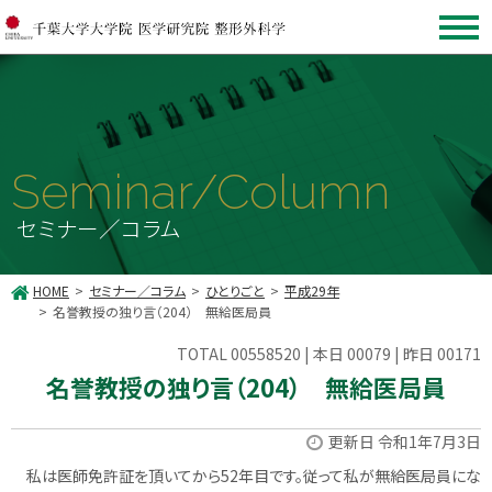
Seminar/Column
セミナー／コラム
HOME
セミナー／コラム
ひとりごと
平成29年
名誉教授の独り言（204） 無給医局員
TOTAL 00558520 | 本日 00079 | 昨日 00171
名誉教授の独り言（204） 無給医局員
更新日 令和1年7月3日
私は医師免許証を頂いてから52年目です。従って私が無給医局員にな