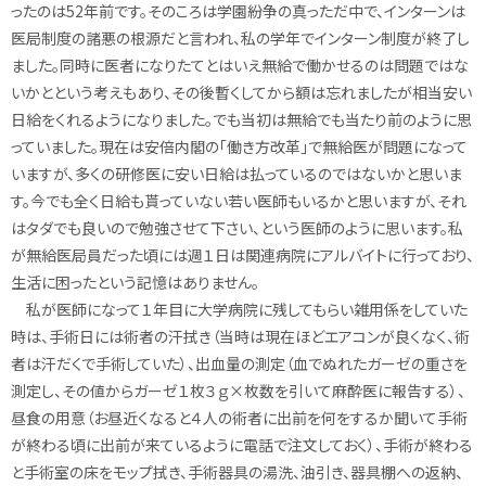
ったのは52年前です。そのころは学園紛争の真っただ中で、インターンは
医局制度の諸悪の根源だと言われ、私の学年でインターン制度が終了し
ました。同時に医者になりたてとはいえ無給で働かせるのは問題ではな
いかとという考えもあり、その後暫くしてから額は忘れましたが相当安い
日給をくれるようになりました。でも当初は無給でも当たり前のように思
っていました。現在は安倍内閣の「働き方改革」で無給医が問題になって
いますが、多くの研修医に安い日給は払っているのではないかと思いま
す。今でも全く日給も貰っていない若い医師もいるかと思いますが、それ
はタダでも良いので勉強させて下さい、という医師のように思います。私
が無給医局員だった頃には週１日は関連病院にアルバイトに行っており、
生活に困ったという記憶はありません。
私が医師になって１年目に大学病院に残してもらい雑用係をしていた
時は、手術日には術者の汗拭き（当時は現在ほどエアコンが良くなく、術
者は汗だくで手術していた）、出血量の測定（血でぬれたガーゼの重さを
測定し、その値からガーゼ１枚３ｇ×枚数を引いて麻酔医に報告する）、
昼食の用意（お昼近くなると４人の術者に出前を何をするか聞いて手術
が終わる頃に出前が来ているように電話で注文しておく）、手術が終わる
と手術室の床をモップ拭き、手術器具の湯洗、油引き、器具棚への返納、