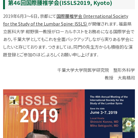
第46回国際腰椎学会(ISSLS2019, Kyoto)
2019年6月3〜6日，京都にて
国際腰椎学会（International Society
for the Study of the Lumbar Spine: ISSLS）
が開催されます．福島県
立医科大学 紺野愼一教授がローカルホストをお務めになる国際学会で
あり，千葉大学としてもこれを全面バックアップしながら実りある学会に
したいと存じております．つきましては，同門の先生方からも積極的な演
題登録とご参加のほど，よろしくお願い申し上げます．
千葉大学大学院医学研究院 整形外科学
教授 大鳥精司