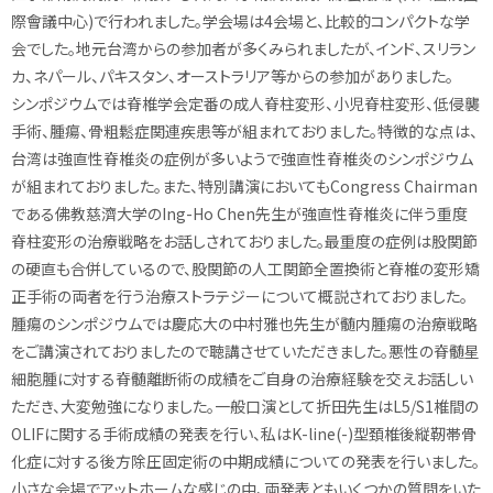
際會議中心)で行われました。学会場は4会場と、比較的コンパクトな学
会でした。地元台湾からの参加者が多くみられましたが、インド、スリラン
カ、ネパール、パキスタン、オーストラリア等からの参加がありました。
シンポジウムでは脊椎学会定番の成人脊柱変形、小児脊柱変形、低侵襲
手術、腫瘍、骨粗鬆症関連疾患等が組まれておりました。特徴的な点は、
台湾は強直性脊椎炎の症例が多いようで強直性脊椎炎のシンポジウム
が組まれておりました。また、特別講演においてもCongress Chairman
である佛教慈濟大学のIng-Ho Chen先生が強直性脊椎炎に伴う重度
脊柱変形の治療戦略をお話しされておりました。最重度の症例は股関節
の硬直も合併しているので、股関節の人工関節全置換術と脊椎の変形矯
正手術の両者を行う治療ストラテジーについて概説されておりました。
腫瘍のシンポジウムでは慶応大の中村雅也先生が髄内腫瘍の治療戦略
をご講演されておりましたので聴講させていただきました。悪性の脊髄星
細胞腫に対する脊髄離断術の成績をご自身の治療経験を交えお話しい
ただき、大変勉強になりました。一般口演として折田先生はL5/S1椎間の
OLIFに関する手術成績の発表を行い、私はK-line(-)型頚椎後縦靭帯骨
化症に対する後方除圧固定術の中期成績についての発表を行いました。
小さな会場でアットホームな感じの中、両発表ともいくつかの質問をいた