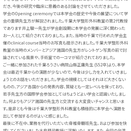
だき、今後の研究や臨床に意義のある討論をさせていただきました。
学会のOpening ceremonyでは本学会の歴史や今後の展望について学
会の重鎮先生方が解説されました。千葉大学整形外科教室の第2代教授
であります井上駿一先生が学会創設期に本学会の発展に深く関わった
お一人として紹介されておりました。また、当時の千葉で行われた学会主
催のclinical course当時のお写真も提示されました。千葉大学整形外科
教室の当時のメンバーとアジア諸国の先生方がレントゲン写真の前で討
論されている風景や、手術室での一コマが紹介されておりました。
ご一緒に参加された千葉ろうさい病院山縣正庸先生 (S52卒)より、本学
会は最近千葉からの演題が少ないので、今後は少し力を入れていきまし
ょうとのお話をいただきました。学会の規模としてはそれほど大きくない
ものの、アジア各国からの発表内容、質疑とも一定レベルを保っており、
若手先生方の国際学会参加としてはちょうどよい学会と認識いたしまし
た。何よりもアジア諸国の先生方と交流する大変良いチャンスと思いま
す。是非とも今後は千葉大学整形外科教室も積極的に本学会へ演題を
出して参加するのがよいと感じました。
最後に不在中、業務を代行いただいた脊椎脊髄班先生、および参加を快
諾してくださいました大鳥精司教授に深謝いたします。また、今回の台湾