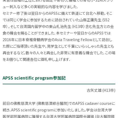
実習は頚椎の上位における固定や骨切り，腰椎での骨切り・S2AIスクリ
ュー刺入など多くの実戦的な内容を学びました．
セミナー修了後は翌日からのAPSSに備えて鉄道にて台北へ移動，そこ
では同じく学会に参加するために訪台されていた山縣正庸先生（S52
卒），そして台湾国内留学中の東山礼治先生（H13卒）含む先生方との会
食の機会を賜ることができました．本セミナーや翌日からのAPSSでは
2016年に日本脊椎脊髄病学会のAsia Traveling Fellowとして訪台し
た際にご指導頂いた先生や，見学生として千葉にいらっしゃった先生とも
再会するなど，数々の人々と再会した非常に有意義な機会でした．この場
をお借りして関連各位に御礼申し上げます．
APSS scientific program参加記
古矢丈雄 (H13卒)
前日の佛教慈濟大学 (佛教慈濟綜合醫院)でのAPSS cadaver courseに
続き、APSS scientific programに参加いたしました。学会は台湾大学
医学部附属病院に隣接する台湾大学附属病院国際会議場 (台大醫院國