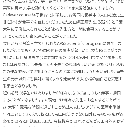
だった先生方に懇切丁寧に教えていただき今まで見たことがない手術を
実際に見たり、手を動かしてやることができ大変勉強になりました。
Cadaver course終了後台北に移動し、台湾国内留学中の東山礼治先生
（H13卒）が食事会を催してくださったため山縣正庸先生（S52卒）と千葉
大学に研修に来られたことがある先生方と一緒に食事をすることがで
き、とても楽しい夜を過ごすことができました。
翌日からは台湾大学で行われたAPSS scientific programに参加しま
したがここでもアジア各国の医療の進歩が著しいことを知ることができ
ました。私自身国際学会に参加するのは今回が2回目ですが発表をした
ことはまだ無く、古矢先生と折田先生の素晴らしい発表に感化され、私も
この様な発表ができるように日々の学業に精進しようと思いました。両先
生の発表以外にも興味が湧くような発表があり、脊椎の面白さを実感す
る学会となりました。
短い期間の滞在ではありましたが様々な方のご協力のもと無事に帰国
することができました。また現地では様々な先生にお会いすることがで
き、大変有意義な時間を過ごすことが出来ました。アジアの医療水準は
年々上昇してきており、私としても国内だけはなく国外にも視野を広げる
必要があると再認識しました。今後機会があればどんどん国内外問わず