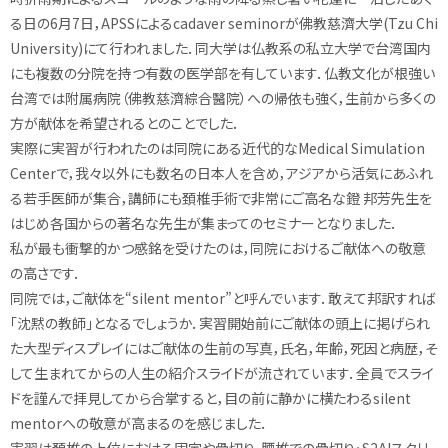
る日の6月7日，APSSによるcadaver seminorが佛教慈濟大学(Tzu Chi
University)にて行われました．同大学は仏教系の私立大学で台湾国内
にも複数の分院を持つ有数の医学部を有しています．仏教文化が根強い
台湾では附属病院（佛教慈濟綜合醫院）への帰依も強く，生前から多くの
方が献体を希望されるとのことでした．
実際に実習が行われたのは同院にある近代的なMedical Simulation
Centerで，我々以外にも数名の日本人を含め，アジアから活気にあふれ
る若手医師が集合，講師にも頚椎手術で非常にご高名な鐙 邦芳先生を
はじめ各国からの著名な先生が集まってのセミナーとなりました．
私が最も衝撃的かつ感銘を受けたのは，同院におけるご献体への敬意
の高さです．
同院では，ご献体を“silent mentor”と呼んでいます．敢えて邦訳すれば
「沈黙の教師」となるでしょうか．実習開始前にご献体の頭上に掲げられ
た大型ディスプレイにはご献体の生前の写真，氏名，年齢，死因と病歴，そ
して生まれてからの人生の紹介スライドが流されています．全員でスライ
ドを謹んで拝見してから合掌すると，目の前に静かに横たわるsilent
mentorへの敬意が高まるのを感じました．