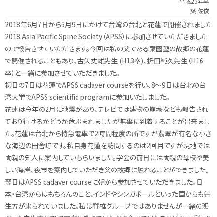
平成25年卒
葉 佐俊
2018年6月7日から6月9日にかけて台湾の台北と花蓮で開催されました
2018 Asia Pacific Spine Society（APSS）に参加させていただきました
ので報告させていただきます。今回は私の父である葉國璽の故郷の花蓮
で開催されることもあり、古矢丈雄先生 (H13卒)、折田純久先生（H16
卒）と一緒に参加させていただきました。
初日の7日は花蓮でAPSS cadaver courseを行い、8～9日は台北の台
湾大学でAPSS scientific programに参加いたしました。
花蓮は今年の2月に地震があり、テレビでは建物の崩壊なども報告され
ており行けるかどうか危ぶまれましたが無事に到着することが出来まし
た。花蓮は台北から特急電車で2時間程度の所ですが翡翠が有名な小さ
な海辺の田舎町です。私自身花蓮を訪問するのは2回目ですが現地では
両親の知人に案内していもらいました。学会の前日には両親の母校や美
しい海岸、夜市を案内していただき父の故郷に触れることができました。
翌日はAPSS cadaver courseに朝から参加させていただきました。日
本・台湾からはもちろんのこと、インドやシンガポールといった国からも先
生方が来られていました。私は脊椎グループではありませんが一緒の班