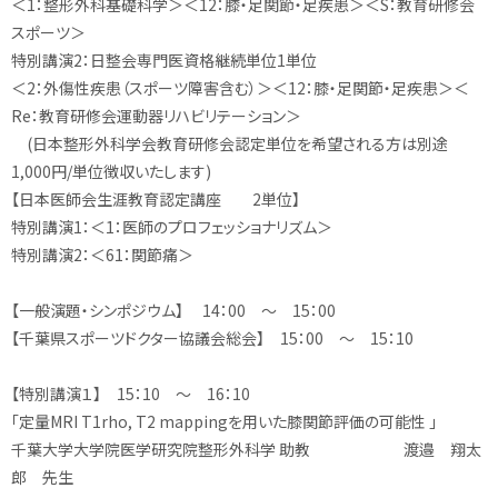
＜1：整形外科基礎科学＞＜12：膝・足関節・足疾患＞＜S：教育研修会
スポーツ＞
特別講演2：日整会専門医資格継続単位1単位
＜2：外傷性疾患（スポーツ障害含む）＞＜12：膝・足関節・足疾患＞＜
Re：教育研修会運動器リハビリテーション＞
(日本整形外科学会教育研修会認定単位を希望される方は別途
1,000円/単位徴収いたします)
【日本医師会生涯教育認定講座 2単位】
特別講演1：＜1：医師のプロフェッショナリズム＞
特別講演2：＜61：関節痛＞
【一般演題・シンポジウム】 14：00 ～ 15：00
【千葉県スポーツドクター協議会総会】 15：00 ～ 15：10
【特別講演１】 15：10 ～ 16：10
「定量MRI T1rho, T2 mappingを用いた膝関節評価の可能性 」
千葉大学大学院医学研究院整形外科学 助教 渡邉 翔太
郎 先生