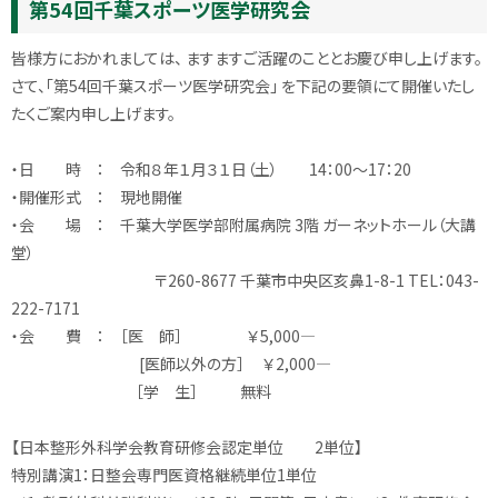
第54回千葉スポーツ医学研究会
皆様方におかれましては、 ますますご活躍のこととお慶び申し上げます。
さて、「第54回千葉スポーツ医学研究会」 を下記の要領にて開催いたし
たくご案内申し上げます。
・日 時 ： 令和８年１月３１日（土） 14：00～17：20
・開催形式 ： 現地開催
・会 場 ： 千葉大学医学部附属病院 3階 ガーネットホール（大講
堂）
〒260-8677 千葉市中央区亥鼻1-8-1 TEL：043-
222-7171
・会 費 ： ［医 師］ ￥5,000―
[医師以外の方］ ￥2,000―
［学 生］ 無料
【日本整形外科学会教育研修会認定単位 2単位】
特別講演1：日整会専門医資格継続単位1単位