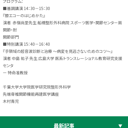
プログラム：
■基調講演 14：30－15：30
『膝エコーのはじめかた』
演者 赤嶺尚里先生 船橋整形外科病院 スポーツ医学・関節センター肩
関節・肘
関節部門
■特別講演 15：40－16：40
『手領域の超音波診断と治療 ～病変を見逃さないためのコツ～』
演者 中島 祐子 先生 広島大学 医系トランスレーショナル教育研究支援
センタ
ー 特命准教授
千葉大学大学院医学研究院整形外科学
先端脊椎関節機能再建医学講座
木村青児
最新記事