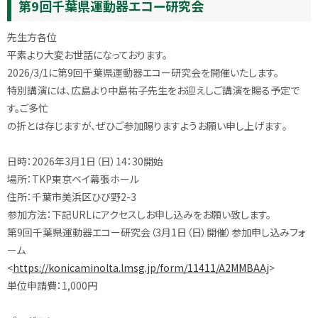
第9回千葉県運動器エコー研究会
先生方各位
平素より大変お世話になっております。
2026/3/1に第9回千葉県運動器エコー研究会を開催いたし
ます。
特別講演には、広島より中島祐子先生をお迎えしご講演を賜る予定
で
す。ご多忙
の折とは存じますが、ぜひご参加賜りますようお願い申し上げます
。
日時：2026年3月1日（日）14：30開始
場所：TKP東京ベイ幕張ホール
住所：千葉市美浜区ひび野2-3
参加方法：下記URLにアクセスしお申し込みをお願い致します。
第9回千葉県運動器エコー研究会（3月1日（日）開催）参加申し
込みフォ
ーム
<
https://konicaminolta.lmsg.jp
/form/11411/A2MMBAAj
>
単位申請費：1,000円