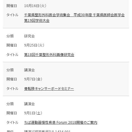
10月16日（火）
千葉県整形外科医会学術集会 平成30年度 千葉県医師会医学会
第19回学術大会
研究会
9月25日（火）
第18回千葉整形外科画像研究会
講演会
9月7日（金）
骨転移キャンサーボードセミナー
講演会
9月1日（土）
ちば運動器慢性疾患 Forum 2018開催のご案内
講演1[認定番号]18-1434-001