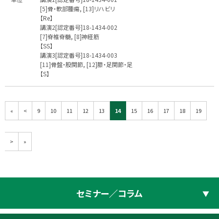
[5]骨・軟部腫瘍, [13]リハビリ
【Re】
講演2[認定番号]18-1434-002
[7]脊椎脊髄, [8]神経筋
【SS】
講演3[認定番号]18-1434-003
[11]骨盤・股関節, [12]膝・足関節・足
【S】
«
<
9
10
11
12
13
14
15
16
17
18
19
>
»
セミナー／コラム