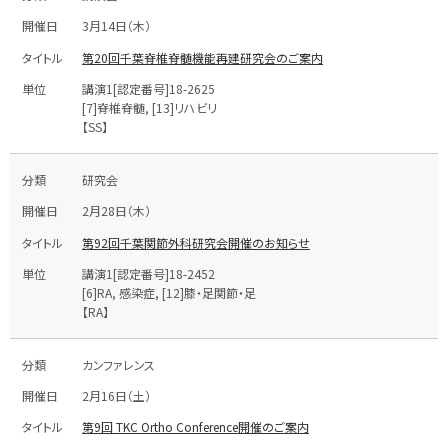
3月14日（木）
第20回千葉脊椎脊髄機能再建研究会のご案内
講演1[認定番号]18-2625
[7]脊椎脊髄, [13]リハビリ
【SS】
研究会
2月28日（木）
第92回千葉関節外科研究会開催のお知らせ
講演1[認定番号]18-2452
[6]RA, 感染症, [12]膝・足関節・足
【RA】
カンファレンス
2月16日（土）
第9回 TKC Ortho Conference開催のご案内