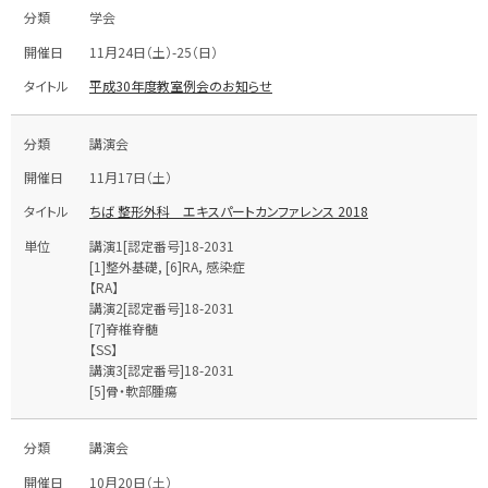
学会
11月24日（土）-25（日）
平成30年度教室例会のお知らせ
講演会
11月17日（土）
ちば 整形外科 エキスパートカンファレンス 2018
講演1[認定番号]18-2031
[1]整外基礎, [6]RA, 感染症
【RA】
講演2[認定番号]18-2031
[7]脊椎脊髄
【SS】
講演3[認定番号]18-2031
[5]骨・軟部腫瘍
講演会
10月20日（土）