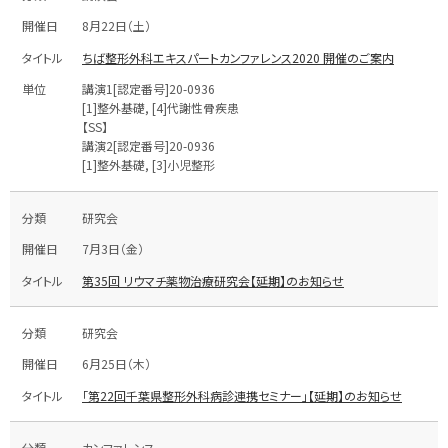
8月22日（土）
ちば整形外科エキスパートカンファレンス2020 開催のご案内
講演1[認定番号]20-0936
[1]整外基礎, [4]代謝性骨疾患
【SS】
講演2[認定番号]20-0936
[1]整外基礎, [3]小児整形
研究会
7月3日（金）
第35回 リウマチ薬物治療研究会【延期】のお知らせ
研究会
6月25日（木）
「第22回千葉県整形外科病診連携セミナー」【延期】のお知らせ
カンファレンス