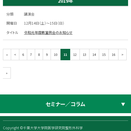
2019年
講演会
12月14日（土）～15日（日）
令和元年度教室例会のお知らせ
«
<
6
7
8
9
10
11
12
13
14
15
16
>
»
セミナー／コラム
Copyright ©千葉大学大学院医学研究院整形外科学