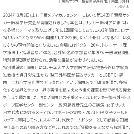
千葉県サッカー協会医学委員 北千葉整形外科
村松佑太
2024年3月2日(土)、千葉メディカルセンターにおいて第14回千葉県サッ
カー医科学研究会が開催されました。本会は、サッカー医科学にまつわ
る多様なテーマを取り上げて年に1回開催しており、この3年間はコロナ
禍ということもありWeb開催としておりましたが、14回目となる今回は久
しぶりの現地開催となりました。会場にはドクター20名、トレーナー・理
学療法士・指導者など30名、合計50名の参加者が集まり、一般演題3題、
特別講演2題が設けられ、活発な議論が交わされました。
特別講演の1演題目には、千葉大学大学院医学研究院整形外科学客員
准教授の貞升彩先生から「整形外科医が語るサッカーとLGBTQ+課
題 二極化する世界でどう進むか」という演題名でご講演を頂き、多様
化する世界とサッカー界の実情を踏まえた今後の課題を皆で考える機会
を与えて頂きました。また2演題目の千葉メディカルセンター整形外科・ス
ポーツ医学センター副センター長 齊藤雅彦先生のご講演「女子サッカー
日本代表におけるメディカルサポートの実際～2023 FIFA女子ワールド
カップに帯同して～」においては、代表チームドクターとして必要な知識
や仕事への取り組み方などを、これまでのご経験を交えながらお話頂き、