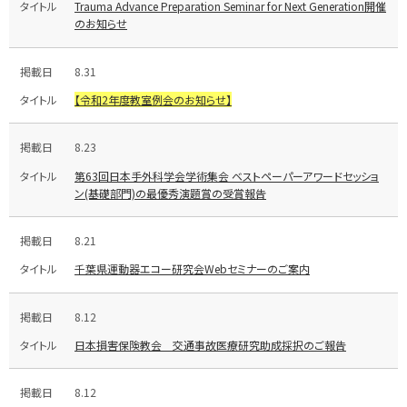
Trauma Advance Preparation Seminar for Next Generation開催
のお知らせ
8.31
【令和2年度教室例会のお知らせ】
8.23
第63回日本手外科学会学術集会 ベストペーパーアワードセッショ
ン(基礎部門)の最優秀演題賞の受賞報告
8.21
千葉県運動器エコー研究会Webセミナーのご案内
8.12
日本損害保険教会 交通事故医療研究助成採択のご報告
8.12