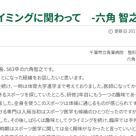
イミングに関わって -六角 智
更新日 2017
千葉市立青葉病院 整
六角
、S63卒の六角智之です。
とになった経緯をお話したいと思います。
け、一時は体育大学進学まで考えておりました。医師になってか
るスポーツを探していたところ、研修2年目にもう一つの趣味であ
ました。全身を使うこのスポーツは体操に通じるものが感じられて
ける専門は入局当初はスポーツ医学も候補のひとつだったのですが
た。その後しばらくは趣味としてクライミングを続け、臨床では手
の時期はスポーツ医学に関しては全く興味がなかったと言っていい