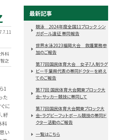
最新記事
之
競泳 2024年度全国11ブロック シン
.7.11
ガポール遠征 帯同報告
世界水泳2023福岡大会 救護業務参
加のご報告
形外科
 智之
第77回国民体育大会 女子7人制ラグ
ビー千葉県代表の帯同ドクターを終え
てのご報告
ら1
第77回 国民体育大会関東ブロック大
った
会・サッカー競技に帯同して
すぐに
第77回国民体育大会関東ブロック大
、紆
会・ラグビーフットボール競技の帯同ド
クター活動のご報告
外科
と思い
一覧はこちら