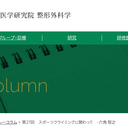
グループ・診療
研究
研修
olumn
レーコラム
第27回 スポーツクライミングに関わって -六角 智之