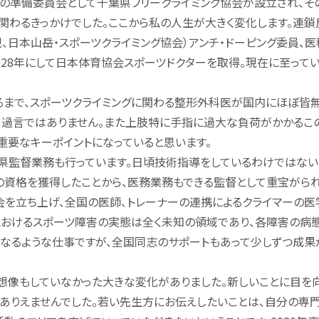
技の準備委員会として千葉県フリークライミング協会が設立され、そ
関わるきっかけでした。ここから私の人生が大きく変化します。連鎖
、日本山岳・スポーツクライミング協会）アンチ・ドーピング委員、医
28年にして日本体育協会スポーツドクターを取得。現在に至って
まで、スポーツクライミングに関わる整形外科医が国内にほぼ皆
て過言ではありません。また上肢特に手指に過大な負荷がかかるこ
重要なキーポイントになっていると思います。
監督業務も行っています。日頃技術指導をしているわけではない
の資格を獲得したことから、医務業務もできる監督として重宝がら
会を立ち上げ、全国の医師、トレーナーの連携によるクライマーの医
におけるスポーツ障害の実態は全く未知の領域であり、各障害の病態
くなるような仕事ですが、全国同志のサポートもあって少しずつ成果
想像もしていなかった大きな変化がありました。新しいことに目を
ありえませんでした。若い先生方にお伝えしたいことは、自分の専