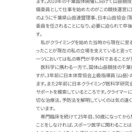
ます。2010年の千葉国体開催に向けて山岳競
備委員として仕事を始めたのがこの競技運営に
のように千葉県山岳連盟理事、日本山岳協会（現
委員を任されることになり、必要に迫られて卒後
す。
私がクライミングを始めた当時から現在に至る
ったことが現在の私の立場を支えていると言っ
ーツにおいては私の専門が手外科であることが
医科学に携わる一方で、国体山岳競技の千葉県
すが、3年前に日本体育協会上級指導員（山岳）
ます。また2年前に日本クライミング医科学研究
サポートを模索しているところです。クライマー
切な治療法、予防法を解明していくのは気の遠
ています。
専門臨床を続けて25年目、50歳になってから
ことをしなければ、スポーツ医学に関わることは