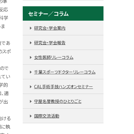
の準
反応
セミナー／コラム
科学
いま
研究会・学会案内
無であ
研究会・学会報告
のスポ
女性医師リレーコラム
ので
千葉スポーツドクターリレーコラム
れてい
学的
CAL手術手技ハンズオンセミナー
、適
が出
守屋名誉教授のひとりごと
国際交流活動
向ける
門に執