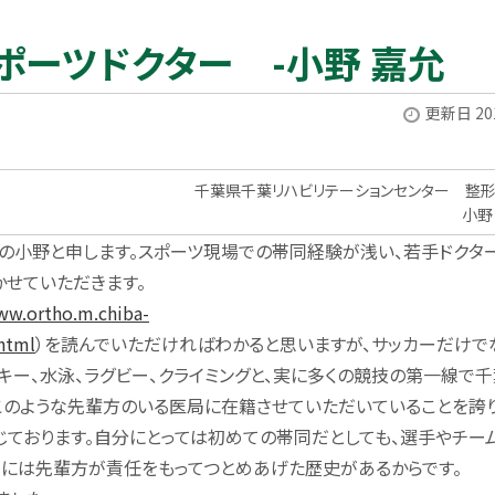
ポーツドクター -小野 嘉允
更新日 201
千葉県千葉リハビリテーションセンター 整
小野
の小野と申します。スポーツ現場での帯同経験が浅い、若手ドクタ
かせていただきます。
ww.ortho.m.chiba-
.html
）を読んでいただければわかると思いますが、サッカーだけで
スキー、水泳、ラグビー、クライミングと、実に多くの競技の第一線で
このような先輩方のいる医局に在籍させていただいていることを誇
じております。自分にとっては初めての帯同だとしても、選手やチー
去には先輩方が責任をもってつとめあげた歴史があるからです。