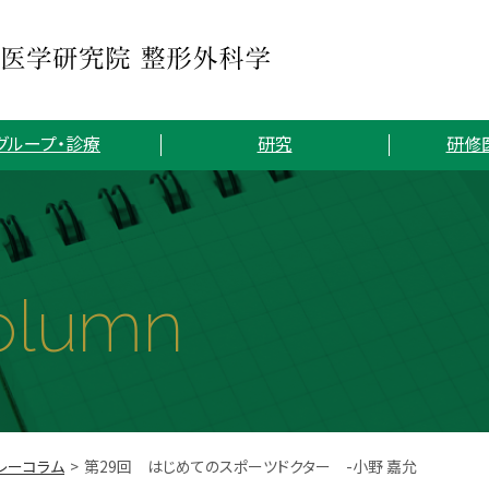
グループ・診療
研究
研修
olumn
レーコラム
第29回 はじめてのスポーツドクター -小野 嘉允