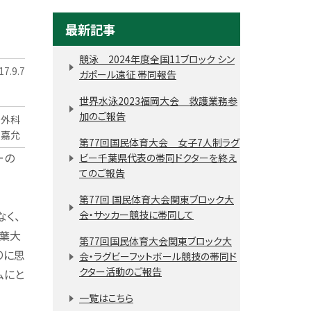
最新記事
競泳 2024年度全国11ブロック シン
7.9.7
ガポール遠征 帯同報告
世界水泳2023福岡大会 救護業務参
加のご報告
形外科
 嘉允
第77回国民体育大会 女子7人制ラグ
ーの
ビー千葉県代表の帯同ドクターを終え
てのご報告
第77回 国民体育大会関東ブロック大
なく、
会・サッカー競技に帯同して
千葉大
第77回国民体育大会関東ブロック大
りに思
会・ラグビーフットボール競技の帯同ド
クター活動のご報告
ムにと
一覧はこちら