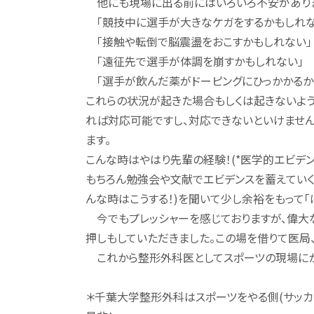
他にも現場に出る前にはいろいろ不安があり
「競技中に選手が大きなケガをするかもしれな
「接触や転倒で脳震盪をおこすかもしれない」
「遠征先で選手が体調を崩すかもしれない」
「選手が飲んだ薬がドーピングにひっかかるか
これらの状況が起きた場合もしくは起きないよ
れば対応可能ですし、対応できないといけません
ます。
こんな時はやはり先輩の経験！(*医学的エビデ
もちろん勉強会や文献でエビデンスを蓄えていく
んな時はこうする！)を聞いて少し余裕をもって
今でもプレッシャーを感じておりますが、偉大
押しもしていただきました。この場を借りて医局
これから整形外科医としてスポーツの現場にか
＊千葉大学整形外科はスポーツをやる側(サッカー、