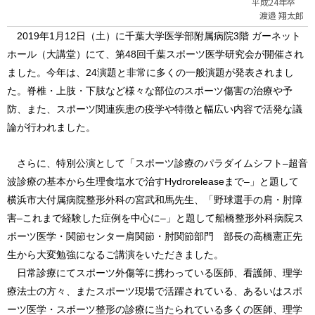
平成24年卒
渡邉 翔太郎
2019
年
1
月
12
日（土）に千葉大学医学部附属病院
3
階 ガーネット
ホール（大講堂）にて、第
48
回千葉スポーツ医学研究会が開催され
ました。今年は、
24
演題と非常に多くの一般演題が発表されまし
た。脊椎・上肢・下肢など様々な部位のスポーツ傷害の治療や予
防、また、スポーツ関連疾患の疫学や特徴と幅広い内容で活発な議
論が行われました。
さらに、特別公演として「スポーツ診療のパラダイムシフト
–
超音
波診療の基本から生理食塩水で治す
Hydrorelease
まで
–
」と題して
横浜市大付属病院整形外科の宮武和馬先生、「野球選手の肩・肘障
害
–
これまで経験した症例を中心に
–
」と題して船橋整形外科病院ス
ポーツ医学・関節センター肩関節・肘関節部門 部長の高橋憲正先
生から大変勉強になるご講演をいただきました。
日常診療にてスポーツ外傷等に携わっている医師、看護師、理学
療法士の方々、またスポーツ現場で活躍されている、あるいはスポ
ーツ医学・スポーツ整形の診療に当たられている多くの医師、理学