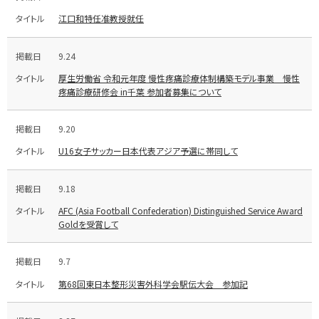
江口和特任准教授就任
9.24
厚生労働省 令和元年度 慢性疼痛診療体制構築モデル事業 慢性
疼痛診療研修会 in千葉 参加者募集について
9.20
U16女子サッカー日本代表アジア予選に帯同して
9.18
AFC (Asia Football Confederation) Distinguished Service Award
Goldを受賞して
9.7
第68回東日本整形災害外科学会駅伝大会 参加記