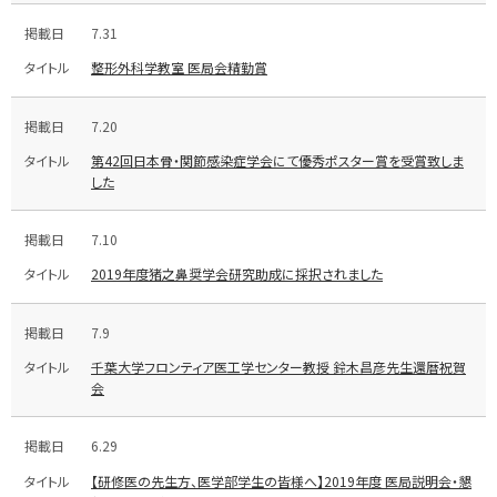
7.31
整形外科学教室 医局会精勤賞
7.20
第42回日本骨・関節感染症学会にて優秀ポスター賞を受賞致しま
した
7.10
2019年度猪之鼻奨学会研究助成に採択されました
7.9
千葉大学フロンティア医工学センター教授 鈴木昌彦先生還暦祝賀
会
6.29
【研修医の先生方、医学部学生の皆様へ】2019年度 医局説明会・懇