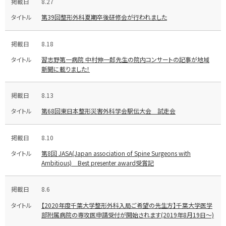
8.27
第39回整形外科夏期卒後研修会が行われました
8.18
習志野第一病院 中村伸一郎先生の院内コンサートの記事が地域
新聞に載りました！
8.13
第68回東日本整形災害外科学会駅伝大会 試走会
8.10
第8回 JASA(Japan association of Spine Surgeons with
Ambitious) Best presenter award受賞記
8.6
【2020年度千葉大学整形外科入局ご希望の先生方】千葉大学医学
部附属病院の専攻医申請受付が開始されます(2019年8月19日～)