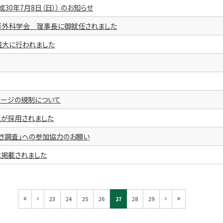
成30年7月8日（日）） のお知らせ
形外科学会 理事長に御就任されました
大に行われました
ページの規制について
真が採用されました
き調査」への参加協力のお願い
alに掲載されました
23
24
25
26
27
28
29