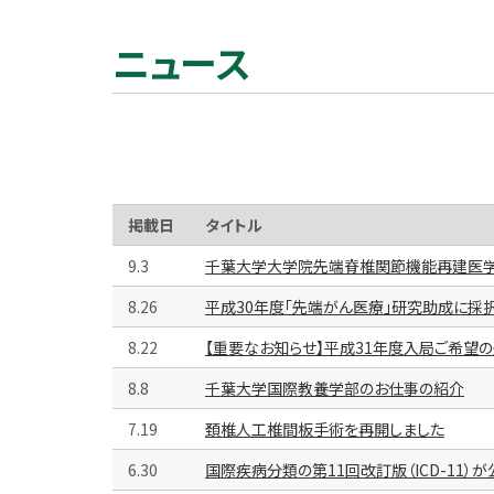
ニュース
掲載日
タイトル
9.3
千葉大学大学院先端脊椎関節機能再建医
8.26
平成30年度「先端がん医療」研究助成に採
8.22
【重要なお知らせ】平成31年度入局ご希望
8.8
千葉大学国際教養学部のお仕事の紹介
7.19
頚椎人工椎間板手術を再開しました
6.30
国際疾病分類の第11回改訂版（ICD-11）