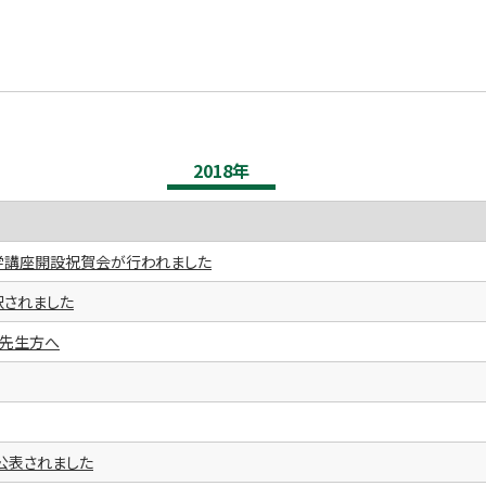
2018年
学講座開設祝賀会が行われました
択されました
の先生方へ
が公表されました