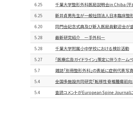
6.25
千葉大学整形外科医局説明会in Chiba（平
6.25
新井貞男先生が一般社団法人日本臨床整
6.20
同門会記念式典及び新入医局員歓迎会が盛
5.28
最新研究紹介 ー手外科ー
5.28
千葉大学附属小中学校における検診活動
5.27
「医療広告ガイドライン」策定に伴うホーム
5.7
雑誌「別冊整形外科」の表紙に症例代表写
5.4
全国多施設共同研究「転移性脊椎腫瘍前向
5.4
査読コメントがEuropean Spine Journ