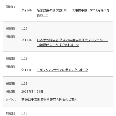
名誉教授の独り言(182) 大相撲平成３０年１月場所を
終わって
1.25
日本手外科学会 平成29年度学術研究プロジェクトに
山崎厚郎先生が採択されました
1.23
千葉マリンマラソンに参加いたしました
1.18
2018年3月29日
第90回千葉関節外科研究会開催のご案内
1.13