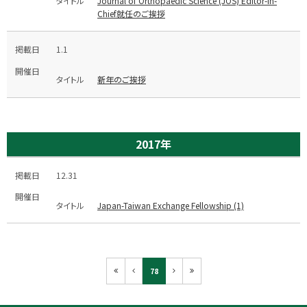
Journal of Orthopaedic Science (JOS) Editor-in-
Chief就任のご挨拶
1.1
新年のご挨拶
2017年
12.31
Japan-Taiwan Exchange Fellowship (1)
78