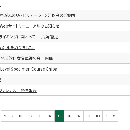
て
葉県がんのリハビリテーション研修会のご案内
Webサイトリニューアルのお知らせ
ライミングに関わって -六角 智之
73) 年を取りました。
学整形外科女性医師の会 開催
Level Specimen Course Chiba
記
ファレンス 開催報告
81
82
83
84
85
86
87
88
89