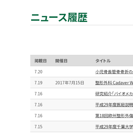
ニュース履歴
掲載日
開催日
タイトル
7.20
小児骨長管骨骨折の最新治
7.19
2017年7月15日
整形外科 Cadaver Wo
7.16
研究紹介「バイオメカ
7.16
平成29年度医局説
7.16
第18回欧州整形外傷学会（
7.15
平成29年度千葉大